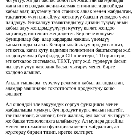
чогултуу. Ал дат баспас болоттон жасалган материалды
жана интегралдык жеңил-салмак стилиндеги дизайнды
кабыл алат, жүктөөчү пол-стандык алкак менен жабдылган,
таңгактоо үчүн ыңгайлуу, жеткирүү баасын үнөмдөө үчүн
пайдалуу. Уникалдуу тамактандыруу дизайн түзүмү анын
кабыл алуу жөндөмдүүлүгүн күчтүү кылат, жөндөө
ыңгайлуу, иштешин жеңилдетет. Бир нече кошумча
функциялар бар, алар кардарды жакшы, үнөмдүү
канааттандыра алат. Кеңири ылайыктуу продукт: кагаз,
этикетка, кагаз куту, кадимки полиэтилен баштыктары ж.б.
колдонуучулар бул фидерди CIJ принтери, TIJ принтери,
этикеткалоо системасы, TEXT, үлгү ж.б. түрлөрүн басып
чыгаруу үчүн лазердик басып чыгаруу менен бирге
колдоно алышат.
Андан тышкары, сүрүлүү режимин кабыл алгандыктан,
адамдар машинаны токтотпостон продуктуну кошо
алышат.
Ал ошондой эле вакуумдук соргуч функциясы менен
жабдылышы мүмкүн, бул продукт курга жакын иштейт,
тайгаланбайт, жылбайт, бети жалпак, бул басып чыгарууга
же башка технологияга ылайыктуу. Ал мунара дизайны
менен авто-жыйноо функциясы менен жабдылган, ал
жүктөрдү бирден тизип, иретке келтирет.