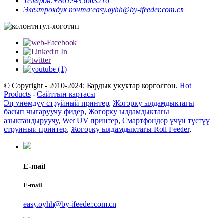
Телефон:
+8613435663216
Электрондук почта:
easy.oyhh@by-ifeeder.com.cn
© Copyright - 2010-2024: Бардык укуктар корголгон.
Hot
Products
-
Сайттын картасы
Эң үнөмдүү струйный принтер
,
Жогорку ылдамдыктагы
басып чыгаруучу фидер
,
Жогорку ылдамдыктагы
азыктандыруучу
,
Wer UV принтер
,
Смартфондор үчүн түстүү
струйный принтер
,
Жогорку ылдамдыктагы Roll Feeder
,
E-mail
E-mail
easy.oyhh@by-ifeeder.com.cn