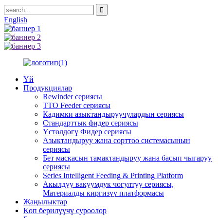
English
Үй
Продукциялар
Rewinder сериясы
TTO Feeder сериясы
Кадимки азыктандыруучулардын сериясы
Стандарттык фидер сериясы
Үстөлдөгү Фидер сериясы
Азыктандыруу жана сорттоо системасынын
сериясы
Бет маскасын тамактандыруу жана басып чыгаруу
сериясы
Series Intelligent Feeding & Printing Platform
Акылдуу вакуумдук чогултуу сериясы,
Материалды киргизүү платформасы
Жаңылыктар
Көп берилүүчү суроолор