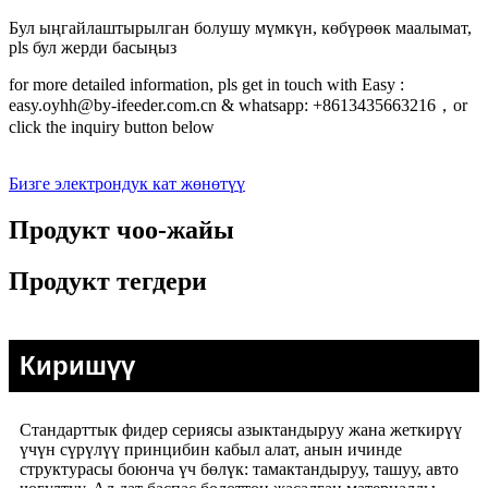
Бул ыңгайлаштырылган болушу мүмкүн, көбүрөөк маалымат,
pls бул жерди басыңыз
for more detailed information, pls get in touch with Easy :
easy.oyhh@by-ifeeder.com.cn & whatsapp: +8613435663216，or
click the inquiry button below
Бизге электрондук кат жөнөтүү
Продукт чоо-жайы
Продукт тегдери
Киришүү
Стандарттык фидер сериясы азыктандыруу жана жеткирүү
үчүн сүрүлүү принцибин кабыл алат, анын ичинде
структурасы боюнча үч бөлүк: тамактандыруу, ташуу, авто