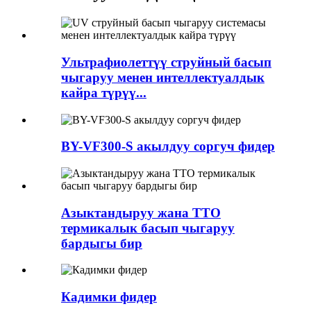
Ультрафиолеттүү струйный басып
чыгаруу менен интеллектуалдык
кайра түрүү...
BY-VF300-S акылдуу соргуч фидер
Азыктандыруу жана TTO
термикалык басып чыгаруу
бардыгы бир
Кадимки фидер