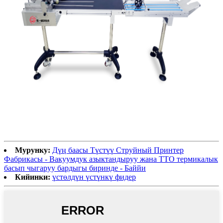
Мурунку:
Дүң баасы Түстүү Струйный Принтер
Фабрикасы - Вакуумдук азыктандыруу жана ТТО термикалык
басып чыгаруу бардыгы биринде - Баййи
Кийинки:
үстөлдүн үстүнкү фидер