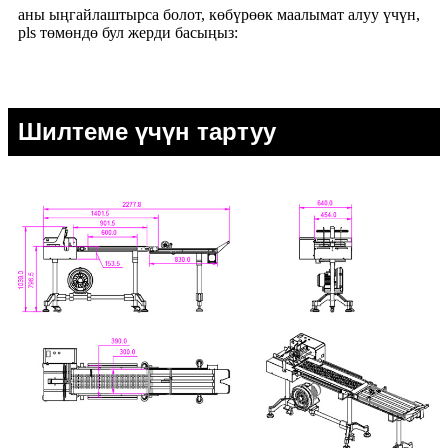
аны ыңгайлаштырса болот, көбүрөөк маалымат алуу үчүн,
pls төмөндө бул жерди басыңыз:
Шилтеме үчүн тартуу