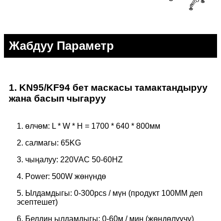
Жабдуу Параметр
1. KN95/KF94 бет маскасы тамактандыруу
жана басып чыгаруу
1. өлчөм: L * W * H = 1700 * 640 * 800мм
2. салмагы: 65KG
3. чыңалуу: 220VAC 50-60HZ
4. Power: 500W жөнүндө
5. Ылдамдыгы: 0-300pcs / мүн (продукт 100MM деп
эсептешет)
6. Белдин ылдамдыгы: 0-60м / мин (жөндөлүүчү)