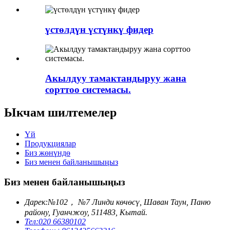
үстөлдүн үстүнкү фидер
Акылдуу тамактандыруу жана
сорттоо системасы.
Ыкчам шилтемелер
Үй
Продукциялар
Биз жөнүндө
Биз менен байланышыңыз
Биз менен байланышыңыз
Дарек:
№102， №7 Линди көчөсү, Шаван Таун, Паню
району, Гуанчжоу, 511483, Кытай.
Тел:
020 66380102