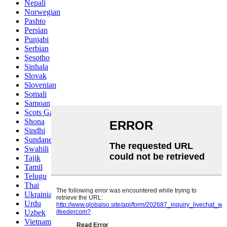
Nepali
Norwegian
Pashto
Persian
Punjabi
Serbian
Sesotho
Sinhala
Slovak
Slovenian
Somali
Samoan
Scots Gaelic
Shona
Sindhi
Sundanese
Swahili
Tajik
Tamil
Telugu
Thai
Ukrainian
Urdu
Uzbek
Vietnamese