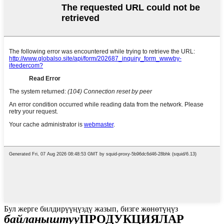
Бул жерге билдирүүңүздү жазып, бизге жөнөтүңүз
байланыштуу
ПРОДУКЦИЯЛАР