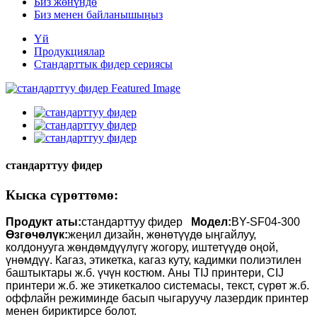
Биз жөнүндө
Биз менен байланышыңыз
Үй
Продукциялар
Стандарттык фидер сериясы
стандарттуу фидер
Кыска сүрөттөмө:
Продукт аты:
стандарттуу фидер
Модел:
BY-SF04-300
Өзгөчөлүк:
жеңил дизайн, жөнөтүүдө ыңгайлуу,
колдонууга жөндөмдүүлүгү жогору, иштетүүдө оңой,
үнөмдүү. Кагаз, этикетка, кагаз куту, кадимки полиэтилен
баштыктары ж.б. үчүн костюм. Аны TIJ принтери, CIJ
принтери ж.б. же этикеткалоо системасы, текст, сүрөт ж.б.
оффлайн режиминде басып чыгаруучу лазердик принтер
менен бириктирсе болот.