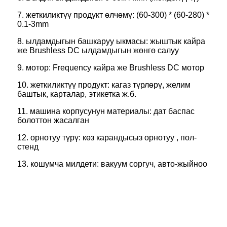
7. жеткиликтүү продукт өлчөмү: (60-300) * (60-280) *
0.1-3mm
8. ылдамдыгын башкаруу ыкмасы: жыштык кайра
же Brushless DC ылдамдыгын жөнгө салуу
9. мотор: Frequency кайра же Brushless DC мотор
10. жеткиликтүү продукт: кагаз түрлөрү, желим
баштык, карталар, этикетка ж.б.
11. машина корпусунун материалы: дат баспас
болоттон жасалган
12. орнотуу түрү: көз карандысыз орнотуу , пол-
стенд
13. кошумча милдети: вакуум соргуч, авто-жыйноо